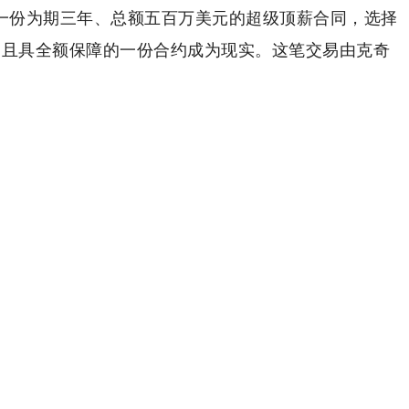
了一份为期三年、总额五百万美元的超级顶薪合同，选择
、且具全额保障的一份合约成为现实。这笔交易由克奇