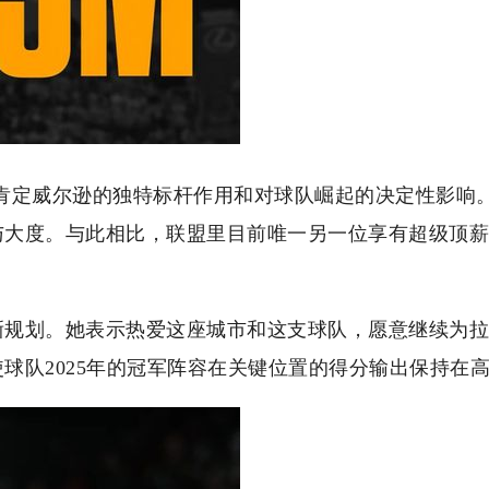
肯定威尔逊的独特标杆作用和对球队崛起的决定性影响
大度。与此相比，联盟里目前唯一另一位享有超级顶薪
晰规划。她表示热爱这座城市和这支球队，愿意继续为拉
球队2025年的冠军阵容在关键位置的得分输出保持在