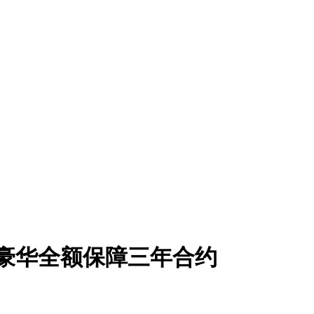
最豪华全额保障三年合约