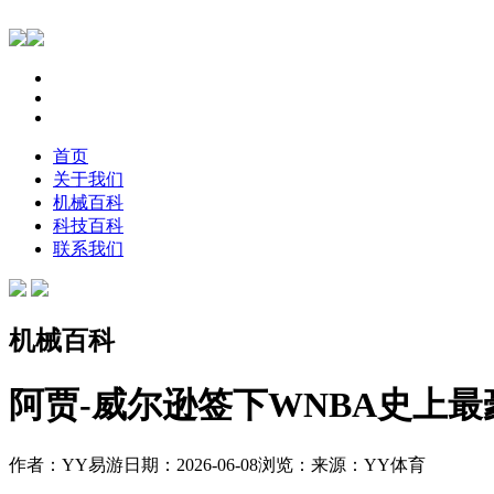
首页
关于我们
机械百科
科技百科
联系我们
机械百科
阿贾-威尔逊签下WNBA史上
作者：YY易游
日期：2026-06-08
浏览：
来源：YY体育