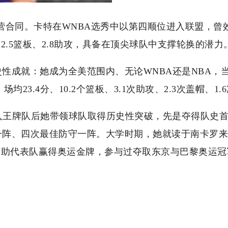
营合同。卡特在WNBA选秀中以第四顺位进入联盟，曾
、2.5篮板、2.8助攻，具备在顶尖球队中支撑轮换的潜力
性成就：她成为全美范围内、无论WNBA还是NBA，
3.4分、10.2个篮板、3.1次助攻、2.3次盖帽、1.
加入王牌队后她带领球队取得历史性突破，先是夺得队史
阵、四次最佳防守一阵。大学时期，她就读于南卡罗来
帮助代表队赢得奥运金牌，参与过夺取东京与巴黎奥运冠