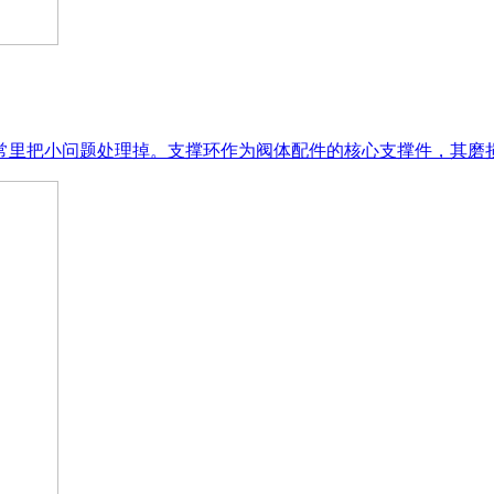
里把小问题处理掉。支撑环作为阀体配件的核心支撑件，其磨损、