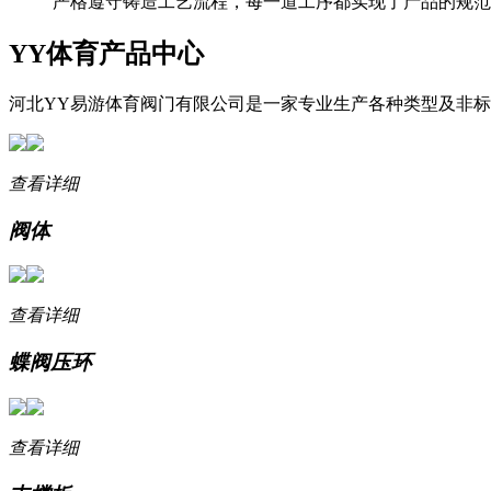
严格遵守铸造工艺流程，每一道工序都实现了产品的规范
YY体育产品中心
河北YY易游体育阀门有限公司是一家专业生产各种类型及非标定
查看详细
阀体
查看详细
蝶阀压环
查看详细