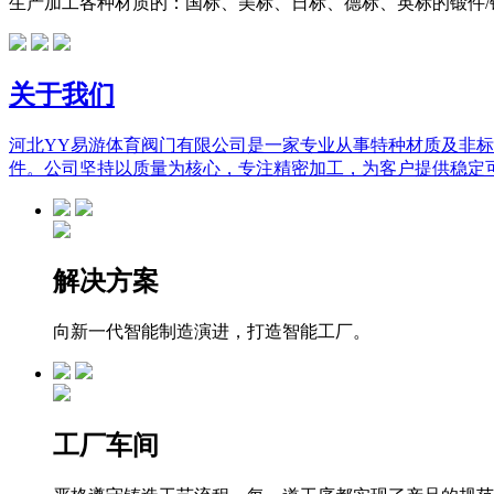
生产加工各种材质的：国标、美标、日标、德标、英标的锻件
关于我们
河北YY易游体育阀门有限公司是一家专业从事特种材质及非
件。公司坚持以质量为核心，专注精密加工，为客户提供稳定可靠
解决方案
向新一代智能制造演进，打造智能工厂。
工厂车间