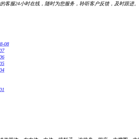
的客服24小时在线，随时为您服务，聆听客户反馈，及时跟进。
8-08
07
06
05
04
01