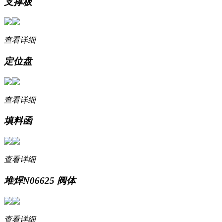
支撑板
查看详细
定位盘
查看详细
填料函
查看详细
堆焊N06625 阀体
查看详细