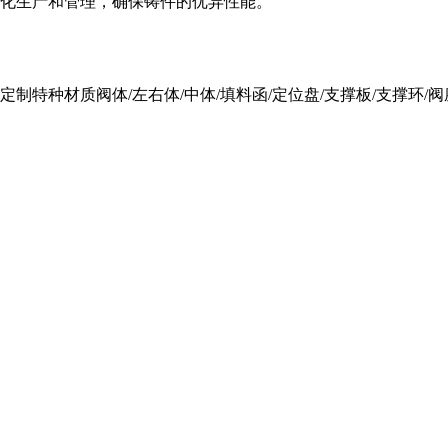
化生产和管理，确保铸件的优异性能。
制特种材质阀体/左右体/中体/填料函/定位盘/支撑板/支撑环/